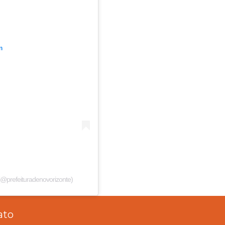
m
(@prefeituradenovorizonte)
ato