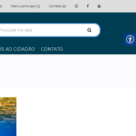
Menu principal
Contato
3]
[2]
[6]
OS AO CIDADÃO
CONTATO