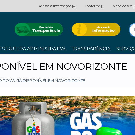
Acesso a informação
Conteúdo
Mapa do site
[4]
[1]
[
ESTRUTURA ADMINISTRATIVA
TRANSPARÊNCIA
SERVIÇ
SPONÍVEL EM NOVORIZONTE
 POVO: JÁ DISPONÍVEL EM NOVORIZONTE