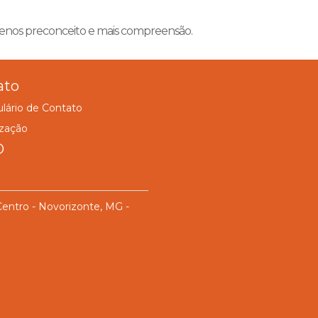
nos preconceito e mais compreensão.
ato
lário de Contato
ização
D
Centro - Novorizonte, MG -