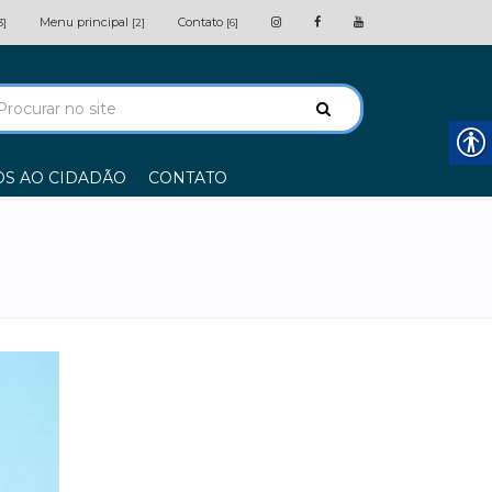
Menu principal
Contato
3]
[2]
[6]
OS AO CIDADÃO
CONTATO