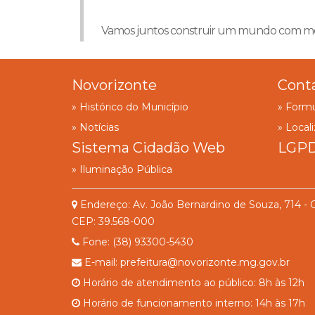
Vamos juntos construir um mundo com me
Novorizonte
Cont
» Histórico do Município
» Formu
» Notícias
» Local
Sistema Cidadão Web
LGP
» Iluminação Pública
Endereço: Av. João Bernardino de Souza, 714 - 
CEP: 39.568-000
Fone: (38) 93300-5430
E-mail: prefeitura@novorizonte.mg.gov.br
Horário de atendimento ao público: 8h às 12h
Horário de funcionamento interno: 14h às 17h