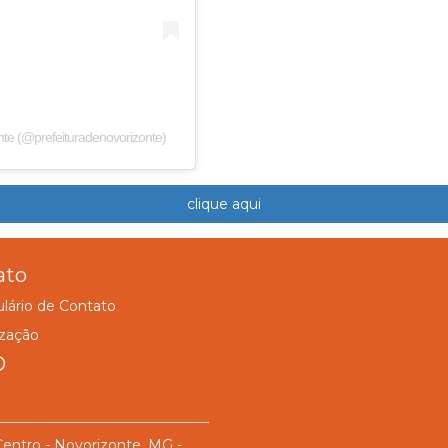
nte (@prefeituradenovorizonte)
clique aqui
ato
lário de Contato
ização
D
Centro - Novorizonte, MG -