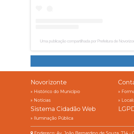
Uma publicação compartilhada por Prefeitura de Novorizo
Novorizonte
Cont
» Histórico do Município
» Formu
» Notícias
» Local
Sistema Cidadão Web
LGP
» Iluminação Pública
Endereço: Av. João Bernardino de Souza, 714 - 