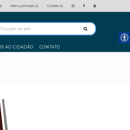
Menu principal
Contato
3]
[2]
[6]
OS AO CIDADÃO
CONTATO