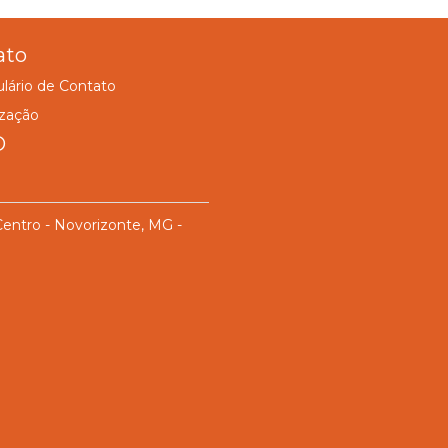
ato
lário de Contato
ização
D
Centro - Novorizonte, MG -