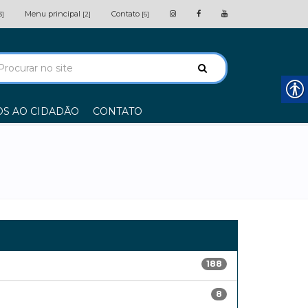
Menu principal
Contato
3]
[2]
[6]
OS AO CIDADÃO
CONTATO
188
8