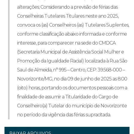
alterações; Considerando a previsão de férias das
Conselheiras Tutelares Titulares neste ano 2025,
convoca os (as) Conselheiros (as) Tutelares Suplentes,
conforme classificação abaixo informada e conforme
interesse, para comparecer na sede do CMDCA
(Secretaria Municipal de Assistência Social Mulher e
Promoção da Igualdade Racial) localizada à Rua São
Saul de Almeida, n° 995 – Centro, CEP: 39.568-000 –
Novorizonte/MG, no dia 09 de junho de 2025 as 8:00
(oito) horas, portando os documentos pessoais com a
finalidade de assumir a Titularidade do Cargo de
Conselheiro(a) Tutelar do município de Novorizonte
no período da vigência das férias supracitada.
BAIXAR ARQUIVOS