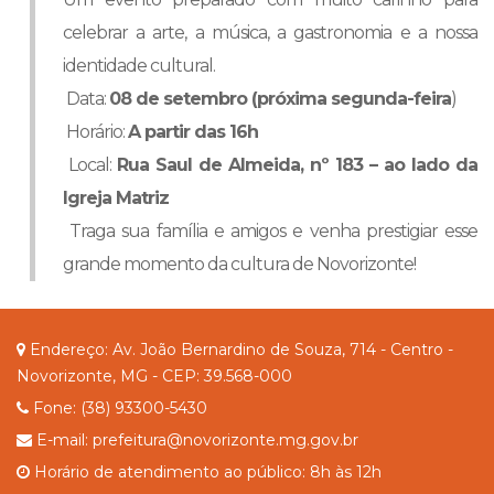
celebrar a arte, a música, a gastronomia e a nossa
identidade cultural.
Data:
08 de setembro (próxima segunda-feira
)
Horário:
A partir das 16h
Local:
Rua Saul de Almeida, nº 183 – ao lado da
Igreja Matriz
Traga sua família e amigos e venha prestigiar esse
grande momento da cultura de Novorizonte!
Endereço: Av. João Bernardino de Souza, 714 - Centro -
Novorizonte, MG - CEP: 39.568-000
Fone: (38) 93300-5430
E-mail: prefeitura@novorizonte.mg.gov.br
Horário de atendimento ao público: 8h às 12h